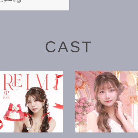
デー🎉🎂
CAST