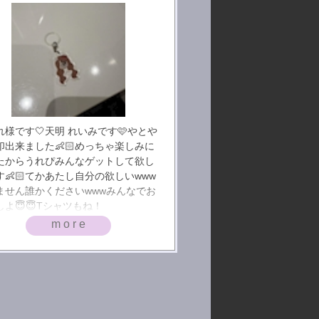
れ様です🤍天明 れいみです🩷やとや
印出来ました👶🏻めっちゃ楽しみに
たからうれぴみんなゲットして欲し
す👶🏻てかあたし自分の欲しいwww
ません誰かくださいwwwみんなでお
しよ😇😇Tシャツもね！
more