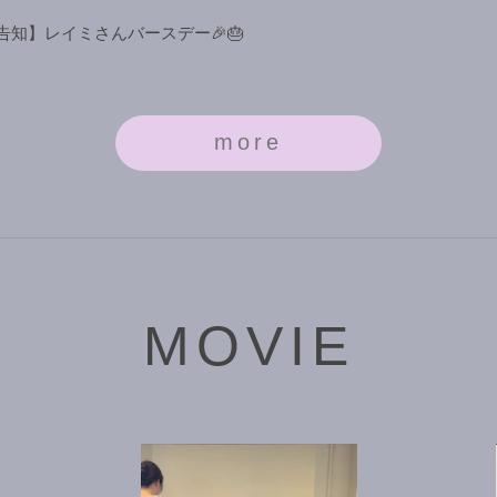
告知】レイミさんバースデー🎉🎂
more
MOVIE