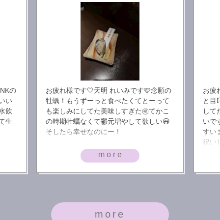
iNKの
お疲れ様です🤍天明 れいみです🩷念願の
お疲
いい
牡蠣！もうずーっと食べたくてとーって
と目
水飲
も楽しみにしてた美味しすぎた㊗️てかこ
して
て生
の時期牡蠣なくて鬱元増やして欲しい😃
いで
そしたら幸せなのにー！
すい
祝い
more
more