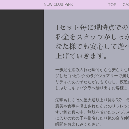
NEW CLUB PiNK
TOP
CA
1セット毎に現時点で
料金をスタッフがしっ
なた様でも安心して遊
上げていきます。
一歩足を踏み入れた瞬間から心安らぐ心
ジした白×ピンクのラグジュアリーで満
リティの女の子たちがおもてなし、夜遊
しぶりにキャバクラへ繰り出すお客様ま
栄駅もしくは久屋大通駅より徒歩5分、
褒美や食事を済まされたあとのリフレッ
すい錦ど真ん中。無駄を省いたシンプル
に入りの女の子を指名したり気の合う仲
瞬間をお楽しみください。