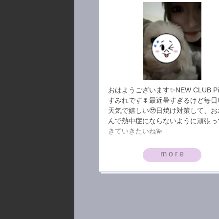
おはようございます✨NEW CLUB P
すみれです🌷最近暑すぎるけど毎日
天気で嬉しい🥹日焼け対策して、お
んで熱中症にならないように頑張っ
きていきたいね💫ㅤㅤ
more