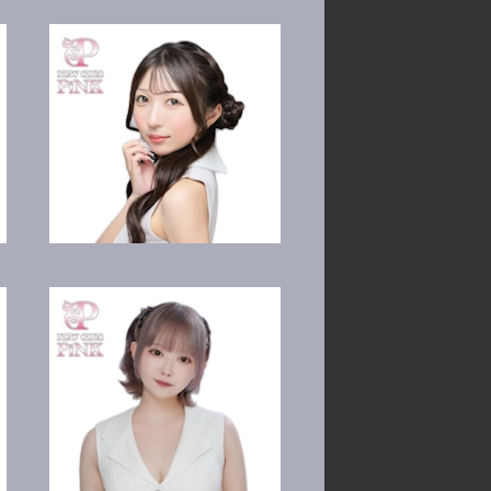
恋乃花 りり
夢咲 なぎ