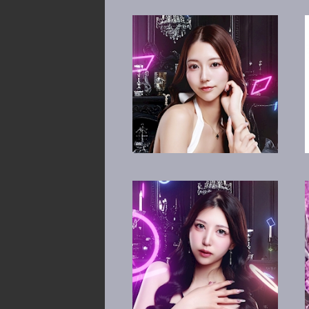
水沢 すみれ
一条 るい