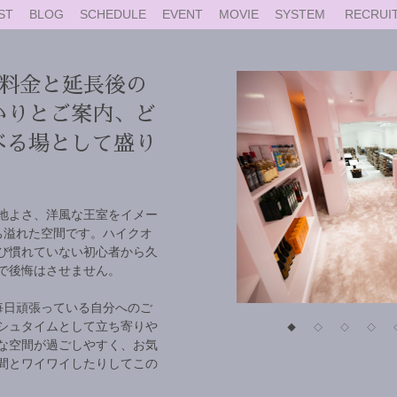
ST
BLOG
SCHEDULE
EVENT
MOVIE
SYSTEM
RECRUI
の料金と延長後の
かりとご案内、ど
べる場として盛り
地よさ、洋風な王室をイメー
ち溢れた空間です。ハイクオ
び慣れていない初心者から久
で後悔はさせません。
毎日頑張っている自分へのご
シュタイムとして立ち寄りや
◆
◇
◇
◇
な空間が過ごしやすく、お気
間とワイワイしたりしてこの