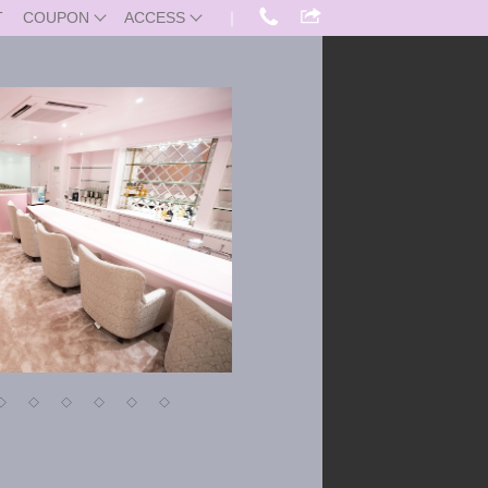
T
COUPON
ACCESS
｜
◇
◇
◇
◇
◇
◇