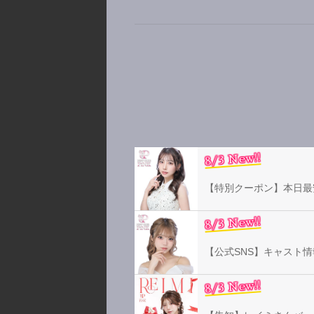
8/3 New!!
【特別クーポン】本日最安
8/3 New!!
【公式SNS】キャスト情
8/3 New!!