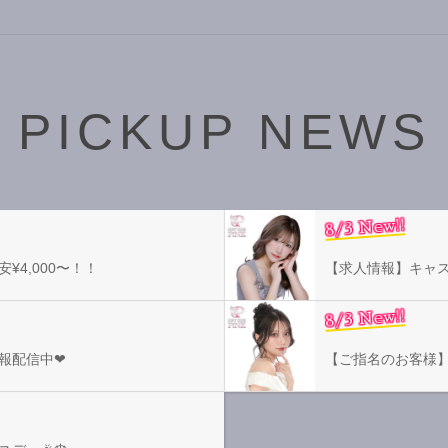
PICKUP NEWS
8/3 New!!
¥4,000〜！！
【求人情報】キャス
8/3 New!!
報配信中❤︎
【ご指名のお客様】