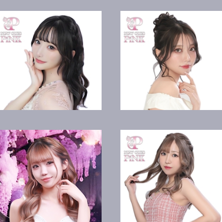
天明 れいみ
千手 かのん
恋待 みそら
天音 みなみ