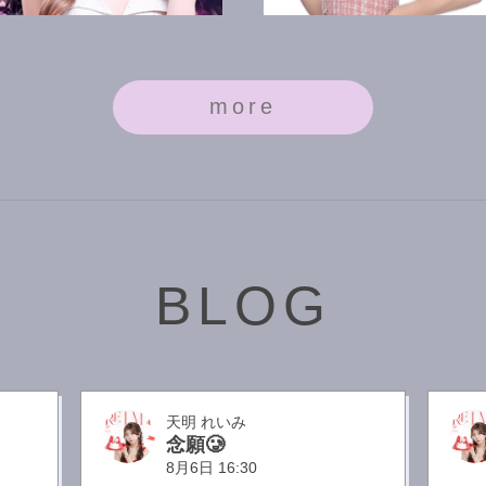
more
乃美坂 らな
月島 きらり
BLOG
天明 れいみ
念願‪🥲‎
8月6日 16:30