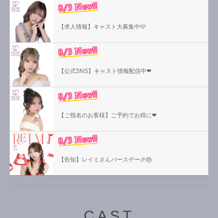
8/3 New!!
【求人情報】キャスト大募集中🩷
8/3 New!!
【公式SNS】キャスト情報配信中❤︎
8/3 New!!
【ご指名のお客様】ご予約でお得に❤︎
8/3 New!!
【告知】レイミさんバースデー🎉🎂
CAST