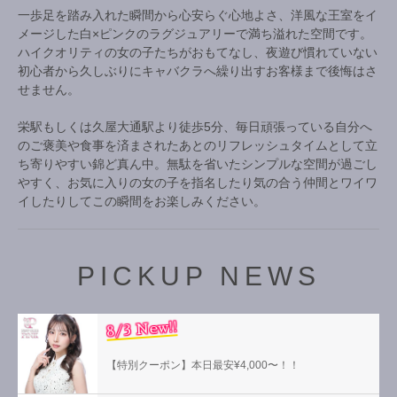
一歩足を踏み入れた瞬間から心安らぐ心地よさ、洋風な王室をイ
メージした白×ピンクのラグジュアリーで満ち溢れた空間です。
ハイクオリティの女の子たちがおもてなし、夜遊び慣れていない
初心者から久しぶりにキャバクラへ繰り出すお客様まで後悔はさ
せません。
栄駅もしくは久屋大通駅より徒歩5分、毎日頑張っている自分へ
のご褒美や食事を済まされたあとのリフレッシュタイムとして立
ち寄りやすい錦ど真ん中。無駄を省いたシンプルな空間が過ごし
やすく、お気に入りの女の子を指名したり気の合う仲間とワイワ
イしたりしてこの瞬間をお楽しみください。
PICKUP NEWS
8/3 New!!
【特別クーポン】本日最安¥4,000〜！！