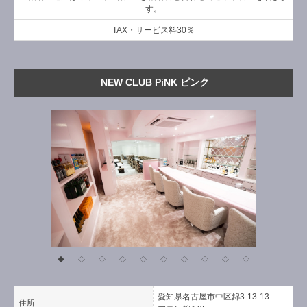
す。
TAX・サービス料30％
NEW CLUB PiNK ピンク
◆
◇
◇
◇
◇
◇
◇
◇
◇
◇
愛知県名古屋市中区錦3-13-13
住所