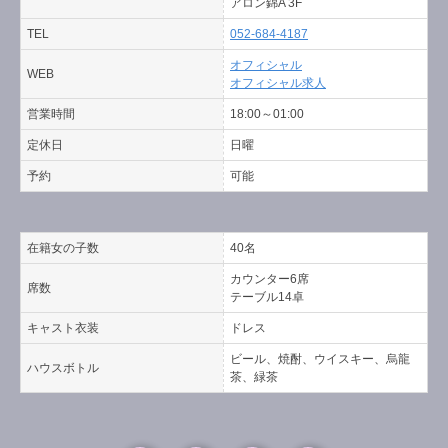
アロン錦A 3F
TEL
052-684-4187
オフィシャル
WEB
オフィシャル求人
営業時間
18:00～01:00
定休日
日曜
予約
可能
在籍女の子数
40名
カウンター6席
席数
テーブル14卓
キャスト衣装
ドレス
ビール、焼酎、ウイスキー、烏龍
ハウスボトル
茶、緑茶