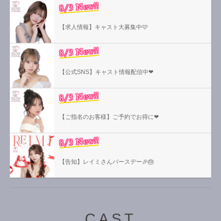
8/3 New!!
【求人情報】キャスト大募集中🩷
8/3 New!!
【公式SNS】キャスト情報配信中❤︎
8/3 New!!
【ご指名のお客様】ご予約でお得に❤︎
8/3 New!!
【告知】レイミさんバースデー🎉🎂
CAST