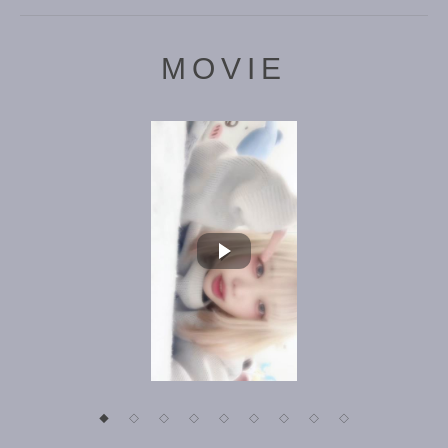
MOVIE
◆
◇
◇
◇
◇
◇
◇
◇
◇