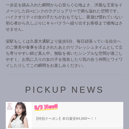
一歩足を踏み入れた瞬間から心安らぐ心地よさ、洋風な王室をイ
メージした白×ピンクのラグジュアリーで満ち溢れた空間です。
ハイクオリティの女の子たちがおもてなし、夜遊び慣れていない
初心者から久しぶりにキャバクラへ繰り出すお客様まで後悔はさ
せません。
栄駅もしくは久屋大通駅より徒歩5分、毎日頑張っている自分へ
のご褒美や食事を済まされたあとのリフレッシュタイムとして立
ち寄りやすい錦ど真ん中。無駄を省いたシンプルな空間が過ごし
やすく、お気に入りの女の子を指名したり気の合う仲間とワイワ
イしたりしてこの瞬間をお楽しみください。
PICKUP NEWS
8/3 New!!
【特別クーポン】本日最安¥4,000〜！！