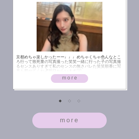
京都めちゃ楽しかったーー♩♩♩めちゃくちゃ色んなとこ
ろ行って致死量の写真撮った笑笑一緒に行った子の写真撮
るセンスありすぎて私のセンスの無さバレた笑笑順番に写
真も載せてくね💕︎明日からいます🙋‍♀️
more
◆
◇
◇
more