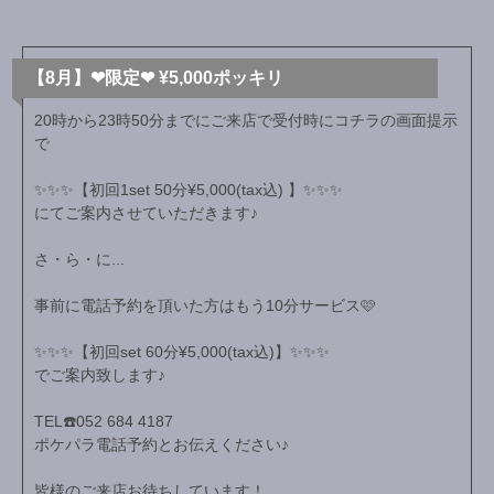
【8月】❤︎限定❤︎ ¥5,000ポッキリ
20時から23時50分までにご来店で受付時にコチラの画面提示
で
✨✨✨【初回1set 50分¥5,000(tax込) 】✨✨✨
にてご案内させていただきます♪
さ・ら・に...
事前に電話予約を頂いた方はもう10分サービス🩷
✨✨✨【初回set 60分¥5,000(tax込)】✨✨✨
でご案内致します♪
TEL☎️052 684 4187
ポケパラ電話予約とお伝えください♪
皆様のご来店お待ちしています！