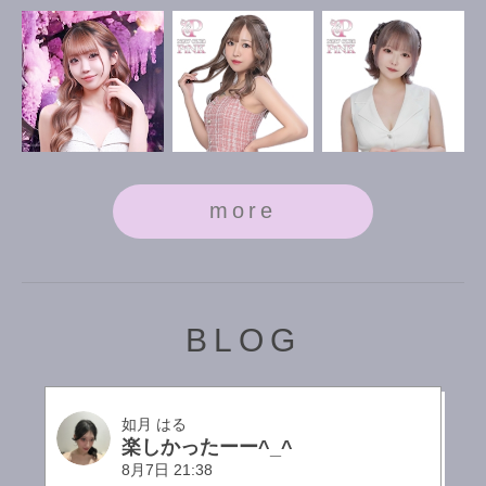
more
BLOG
如月 はる
楽しかったーー︎^_^
8月7日 21:38