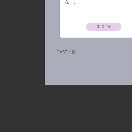
な、、
more
CAST一覧