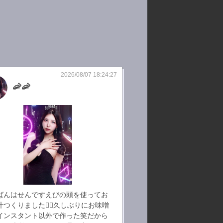
2026/08/07 18:24:27
🦐🦐
ばんはせんですえびの頭を使ってお
汁つくりました✌🏻久しぶりにお味噌
インスタント以外で作った笑だから