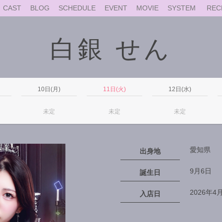
CAST
BLOG
SCHEDULE
EVENT
MOVIE
SYSTEM
REC
白銀 せん
10日(月)
11日(火)
12日(水)
未定
未定
未定
愛知県
出身地
9月6日
誕生日
2026年4
入店日