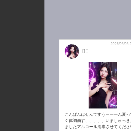
2026/08/08 
🫩🫩
こんばんはせんですうーーーん夏っ
ぐ体調崩す、、、、、いましゅっき
ましたアルコール消毒させてくださ