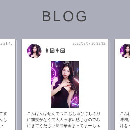
BLOG
22:21:45
2026/08/07 20:38:32
👩🏻👩🏻
てす
こんばんはせんでつ21じしゅひさしぶり
こん
んし
に前髪がなくて大人っぽい感じなのでみ
味噌
い
にきてください🫶🏻華金まってまーちゅ
汁を