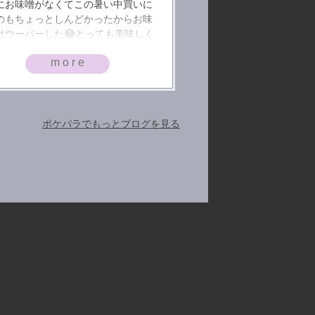
にお味噌がなくてこの暑い中買いに
のもちょっとしんどかったからお味
けウーバーした😂とっても美味しく
まちた🩷
more
ポケパラでもっとブログを見る