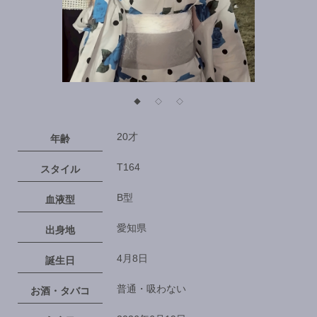
◆
◇
◇
20才
年齢
T164
スタイル
B型
血液型
愛知県
出身地
4月8日
誕生日
普通・吸わない
お酒・タバコ