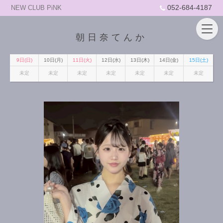
052-684-4187
NEW CLUB PiNK
朝日奈てんか
9日(日)
10日(月)
11日(火)
12日(水)
13日(木)
14日(金)
15日(土)
未定
未定
未定
未定
未定
未定
未定