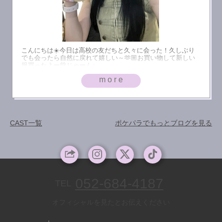
こんにちは☀️今日は高校の友だちと久々に会った！久しぶり
でも会ったら自然に戻れて嬉しい～🫶🏼お買い物して新しい
服買ったよー💚じゃーん↓
more
CAST一覧
ポケパラでもっとブログを見る
052-684-4187
TEL
オフィシャルを見たとお伝えください